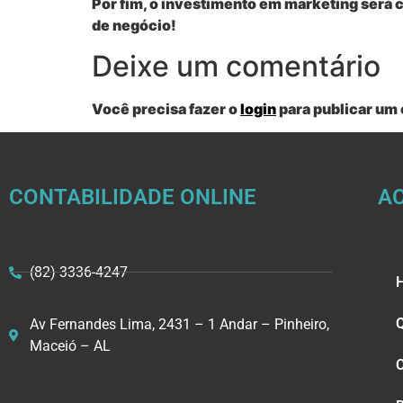
Por fim, o investimento em marketing será 
de negócio!
Deixe um comentário
Você precisa fazer o
login
para publicar um
CONTABILIDADE ONLINE
A
(82) 3336-4247
Av Fernandes Lima, 2431 – 1 Andar – Pinheiro,
Maceió – AL
C