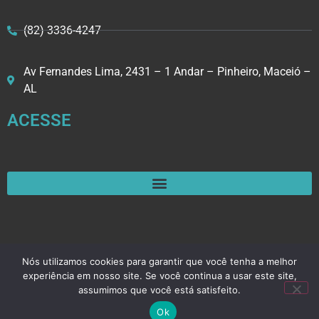
(82) 3336-4247
Av Fernandes Lima, 2431 – 1 Andar – Pinheiro, Maceió –
AL
ACESSE
Nós utilizamos cookies para garantir que você tenha a melhor
@2024
Desenvolvido por Contabilit.
All Rights Reserved.
experiência em nosso site. Se você continua a usar este site,
assumimos que você está satisfeito.
Ok